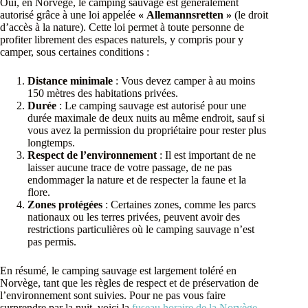
Oui, en Norvège, le camping sauvage est généralement
autorisé grâce à une loi appelée
« Allemannsretten »
(le droit
d’accès à la nature). Cette loi permet à toute personne de
profiter librement des espaces naturels, y compris pour y
camper, sous certaines conditions :
Distance minimale
: Vous devez camper à au moins
150 mètres des habitations privées.
Durée
: Le camping sauvage est autorisé pour une
durée maximale de deux nuits au même endroit, sauf si
vous avez la permission du propriétaire pour rester plus
longtemps.
Respect de l’environnement
: Il est important de ne
laisser aucune trace de votre passage, de ne pas
endommager la nature et de respecter la faune et la
flore.
Zones protégées
: Certaines zones, comme les parcs
nationaux ou les terres privées, peuvent avoir des
restrictions particulières où le camping sauvage n’est
pas permis.
En résumé, le camping sauvage est largement toléré en
Norvège, tant que les règles de respect et de préservation de
l’environnement sont suivies. Pour ne pas vous faire
surprendre par la nuit, voici la
fuseau horaire de la Norvège
.