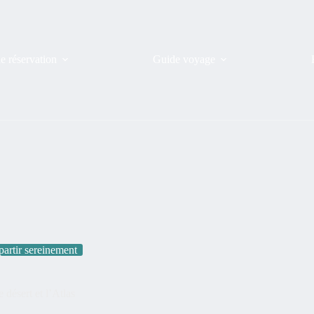
de réservation
Guide voyage
partir sereinement
 désert et l’Atlas