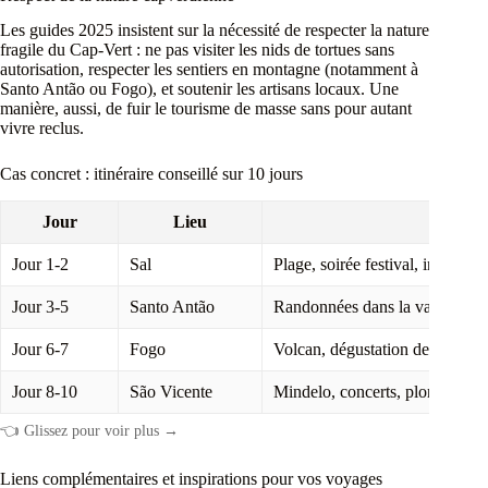
Les guides 2025 insistent sur la nécessité de respecter la nature
fragile du Cap-Vert : ne pas visiter les nids de tortues sans
autorisation, respecter les sentiers en montagne (notamment à
Santo Antão ou Fogo), et soutenir les artisans locaux. Une
manière, aussi, de fuir le tourisme de masse sans pour autant
vivre reclus.
Cas concret : itinéraire conseillé sur 10 jours
Jour
Lieu
Activ
Jour 1-2
Sal
Plage, soirée festival, initiation
Jour 3-5
Santo Antão
Randonnées dans la vallée de P
Jour 6-7
Fogo
Volcan, dégustation de café, nui
Jour 8-10
São Vicente
Mindelo, concerts, plongeon cul
👈 Glissez pour voir plus →
Liens complémentaires et inspirations pour vos voyages