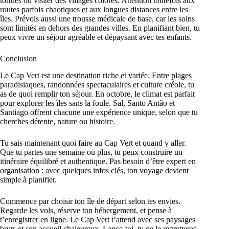
tortues ou visiter des villages colorés. Attention toutefois aux
routes parfois chaotiques et aux longues distances entre les
îles. Prévois aussi une trousse médicale de base, car les soins
sont limités en dehors des grandes villes. En planifiant bien, tu
peux vivre un séjour agréable et dépaysant avec tes enfants.
Conclusion
Le Cap Vert est une destination riche et variée. Entre plages
paradisiaques, randonnées spectaculaires et culture créole, tu
as de quoi remplir ton séjour. En octobre, le climat est parfait
pour explorer les îles sans la foule. Sal, Santo Antão et
Santiago offrent chacune une expérience unique, selon que tu
cherches détente, nature ou histoire.
Tu sais maintenant quoi faire au Cap Vert et quand y aller.
Que tu partes une semaine ou plus, tu peux construire un
itinéraire équilibré et authentique. Pas besoin d’être expert en
organisation : avec quelques infos clés, ton voyage devient
simple à planifier.
Commence par choisir ton île de départ selon tes envies.
Regarde les vols, réserve ton hébergement, et pense à
t’enregistrer en ligne. Le Cap Vert t’attend avec ses paysages
bruts et son accueil chaleureux. Lance-toi, tu ne le regretteras