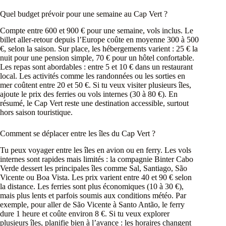
Quel budget prévoir pour une semaine au Cap Vert ?
Compte entre 600 et 900 € pour une semaine, vols inclus. Le
billet aller-retour depuis l’Europe coûte en moyenne 300 à 500
€, selon la saison. Sur place, les hébergements varient : 25 € la
nuit pour une pension simple, 70 € pour un hôtel confortable.
Les repas sont abordables : entre 5 et 10 € dans un restaurant
local. Les activités comme les randonnées ou les sorties en
mer coûtent entre 20 et 50 €. Si tu veux visiter plusieurs îles,
ajoute le prix des ferries ou vols internes (30 à 80 €). En
résumé, le Cap Vert reste une destination accessible, surtout
hors saison touristique.
Comment se déplacer entre les îles du Cap Vert ?
Tu peux voyager entre les îles en avion ou en ferry. Les vols
internes sont rapides mais limités : la compagnie Binter Cabo
Verde dessert les principales îles comme Sal, Santiago, São
Vicente ou Boa Vista. Les prix varient entre 40 et 90 € selon
la distance. Les ferries sont plus économiques (10 à 30 €),
mais plus lents et parfois soumis aux conditions météo. Par
exemple, pour aller de São Vicente à Santo Antão, le ferry
dure 1 heure et coûte environ 8 €. Si tu veux explorer
plusieurs îles, planifie bien à l’avance : les horaires changent