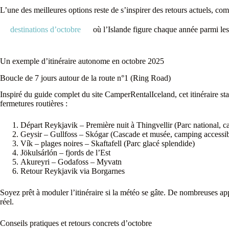
L’une des meilleures options reste de s’inspirer des retours actuels, co
destinations d’octobre
où l’Islande figure chaque année parmi les 
Un exemple d’itinéraire autonome en octobre 2025
Boucle de 7 jours autour de la route n°1 (Ring Road)
Inspiré du guide complet du site CamperRentalIceland, cet itinéraire st
fermetures routières :
Départ Reykjavik – Première nuit à Thingvellir (Parc national, 
Geysir – Gullfoss – Skógar (Cascade et musée, camping accessib
Vík – plages noires – Skaftafell (Parc glacé splendide)
Jökulsárlón – fjords de l’Est
Akureyri – Godafoss – Myvatn
Retour Reykjavik via Borgarnes
Soyez prêt à moduler l’itinéraire si la météo se gâte. De nombreuses app
réel.
Conseils pratiques et retours concrets d’octobre