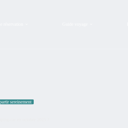
de réservation
Guide voyage
partir sereinement
amping-car en octobre 2025 ?