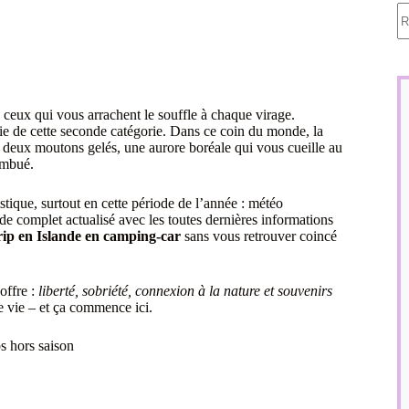
A
ré
a ceux qui vous arrachent le souffle à chaque virage.
tie de cette seconde catégorie. Dans ce coin du monde, la
e deux moutons gelés, une aurore boréale qui vous cueille au
embué.
istique, surtout en cette période de l’année : météo
e complet actualisé avec les toutes dernières informations
rip en Islande en camping-car
sans vous retrouver coincé
offre :
liberté, sobriété, connexion à la nature et souvenirs
de vie – et ça commence ici.
s hors saison