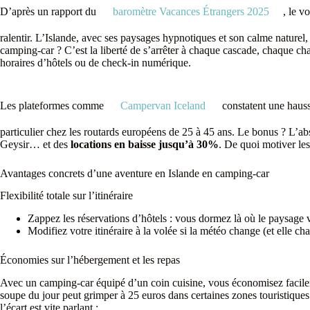
D’après un rapport du
baromètre Vacances Étrangers 2025
, le v
ralentir. L’Islande, avec ses paysages hypnotiques et son calme nature
camping-car ? C’est la liberté de s’arrêter à chaque cascade, chaque 
horaires d’hôtels ou de check-in numérique.
Les plateformes comme
Campervan Iceland
constatent une hauss
particulier chez les routards européens de 25 à 45 ans. Le bonus ? L’a
Geysir… et des
locations en baisse jusqu’à 30%
. De quoi motiver les
Avantages concrets d’une aventure en Islande en camping-car
Flexibilité totale sur l’itinéraire
Zappez les réservations d’hôtels : vous dormez là où le paysage 
Modifiez votre itinéraire à la volée si la météo change (et elle ch
Économies sur l’hébergement et les repas
Avec un camping-car équipé d’un coin cuisine, vous économisez facilem
soupe du jour peut grimper à 25 euros dans certaines zones touristiques
l’écart est vite parlant :