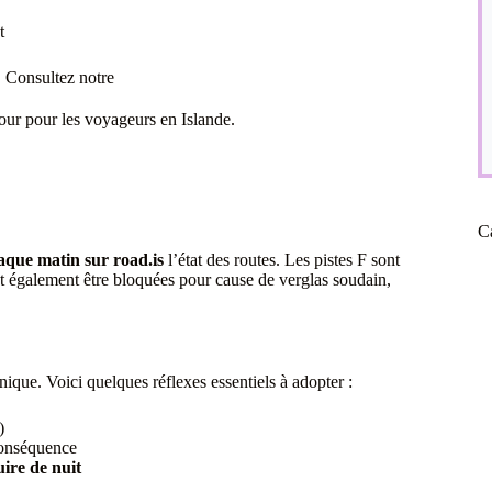
t
. Consultez notre
our pour les voyageurs en Islande.
C
aque matin sur road.is
l’état des routes. Les pistes F sont
nt également être bloquées pour cause de verglas soudain,
nique. Voici quelques réflexes essentiels à adopter :
)
 conséquence
uire de nuit