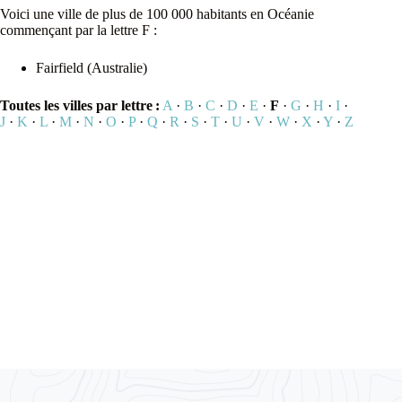
Voici une ville de plus de 100 000 habitants en Océanie
commençant par la lettre F :
Fairfield (Australie)
Toutes les villes par lettre :
A
·
B
·
C
·
D
·
E
·
F
·
G
·
H
·
I
·
J
·
K
·
L
·
M
·
N
·
O
·
P
·
Q
·
R
·
S
·
T
·
U
·
V
·
W
·
X
·
Y
·
Z