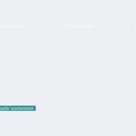
de réservation
Guide voyage
partir sereinement
s en Norvège ?