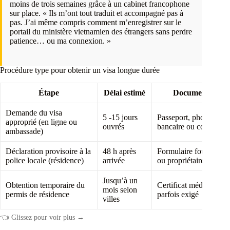
moins de trois semaines grâce à un cabinet francophone
sur place. « Ils m’ont tout traduit et accompagné pas à
pas. J’ai même compris comment m’enregistrer sur le
portail du ministère vietnamien des étrangers sans perdre
patience… ou ma connexion. »
Procédure type pour obtenir un visa longue durée
Étape
Délai estimé
Documents requ
Demande du visa
5 -15 jours
Passeport, photos ID,
approprié (en ligne ou
ouvrés
bancaire ou contrat
ambassade)
Déclaration provisoire à la
48 h après
Formulaire fourni par 
police locale (résidence)
arrivée
ou propriétaire du log
Jusqu’à un
Obtention temporaire du
Certificat médical loca
mois selon
permis de résidence
parfois exigé
villes
👈 Glissez pour voir plus →