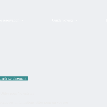
de réservation
Guide voyage
partir sereinement
 Utiles pour Voyageurs
pratiques. Informations utiles pour un voyage