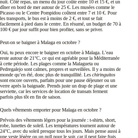
nuit. Côté repas, un menu du jour coûte entre 10 et 15 €, et un
dîner en bord de mer autour de 25 €. Les musées comme le
Picasso ou le Centre Pompidou coûtent entre 7 et 10 €. Pour
les transports, le bus est à moins de 2 €, et tout se fait
facilement à pied dans le centre. En résumé, un budget de 70 à
100 € par jour suffit pour bien profiter, sans se priver.
Peut-on se baigner à Malaga en octobre ?
Oui, tu peux encore te baigner en octobre à Malaga. L’eau
reste autour de 21°C, ce qui est agréable pour la Méditerranée
à cette période. Les plages comme la Malagueta ou
Pedregalejo sont calmes, propres et surveillées. Il y a moins de
monde qu’en été, donc plus de tranquillité. Les
chiringuitos
sont encore ouverts, parfaits pour une pause déjeuner ou un
verre après la baignade. Prends juste un drap de plage et une
serviette, car les services de location de transats ferment
parfois plus tôt en fin de saison.
Quels vêtements emporter pour Malaga en octobre ?
Prévois des vêtements légers pour la journée : t-shirts, short,
robe, lunettes de soleil. Les températures tournent autour de
24°C, avec du soleil presque tous les jours. Mais pense aussi à
une veste légère ou un pull pour le soir, car il peut faire frais