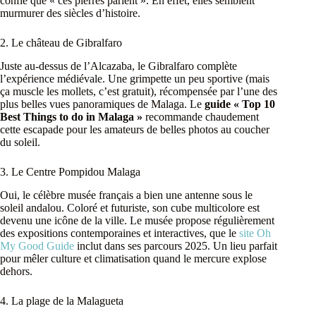
confié que « ces pierres parlent ». En effet, elles semblent
murmurer des siècles d’histoire.
2. Le château de Gibralfaro
Juste au-dessus de l’Alcazaba, le Gibralfaro complète
l’expérience médiévale. Une grimpette un peu sportive (mais
ça muscle les mollets, c’est gratuit), récompensée par l’une des
plus belles vues panoramiques de Malaga. Le
guide « Top 10
Best Things to do in Malaga »
recommande chaudement
cette escapade pour les amateurs de belles photos au coucher
du soleil.
3. Le Centre Pompidou Malaga
Oui, le célèbre musée français a bien une antenne sous le
soleil andalou. Coloré et futuriste, son cube multicolore est
devenu une icône de la ville. Le musée propose régulièrement
des expositions contemporaines et interactives, que le
site Oh
My Good Guide
inclut dans ses parcours 2025. Un lieu parfait
pour mêler culture et climatisation quand le mercure explose
dehors.
4. La plage de la Malagueta