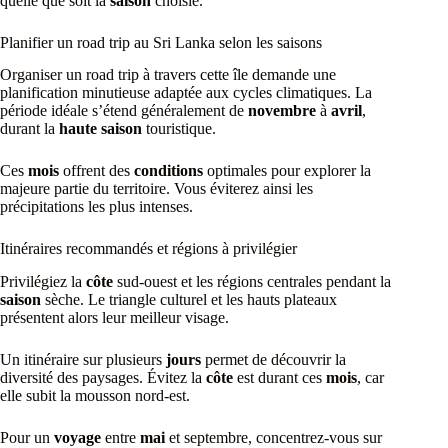
quelle que soit la
saison
choisie.
Planifier un road trip au Sri Lanka selon les saisons
Organiser un road trip à travers cette île demande une
planification minutieuse adaptée aux cycles climatiques. La
période idéale s’étend généralement de
novembre
à
avril
,
durant la
haute saison
touristique.
Ces
mois
offrent des
conditions
optimales pour explorer la
majeure partie du territoire. Vous éviterez ainsi les
précipitations les plus intenses.
Itinéraires recommandés et régions à privilégier
Privilégiez la
côte
sud-ouest et les régions centrales pendant la
saison
sèche. Le triangle culturel et les hauts plateaux
présentent alors leur meilleur visage.
Un itinéraire sur plusieurs
jours
permet de découvrir la
diversité des paysages. Évitez la
côte
est durant ces
mois
, car
elle subit la mousson nord-est.
Pour un
voyage
entre
mai
et septembre, concentrez-vous sur