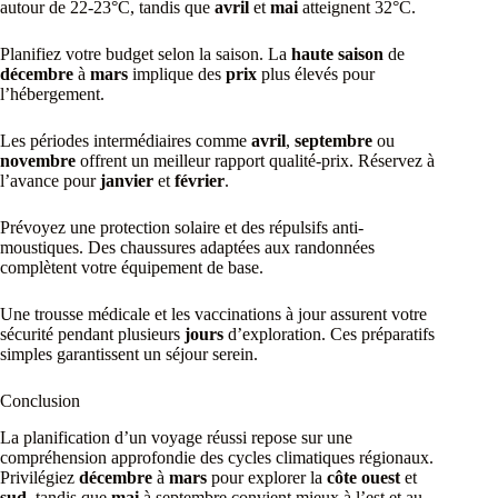
autour de 22-23°C, tandis que
avril
et
mai
atteignent 32°C.
Planifiez votre budget selon la saison. La
haute saison
de
décembre
à
mars
implique des
prix
plus élevés pour
l’hébergement.
Les périodes intermédiaires comme
avril
,
septembre
ou
novembre
offrent un meilleur rapport qualité-prix. Réservez à
l’avance pour
janvier
et
février
.
Prévoyez une protection solaire et des répulsifs anti-
moustiques. Des chaussures adaptées aux randonnées
complètent votre équipement de base.
Une trousse médicale et les vaccinations à jour assurent votre
sécurité pendant plusieurs
jours
d’exploration. Ces préparatifs
simples garantissent un séjour serein.
Conclusion
La planification d’un voyage réussi repose sur une
compréhension approfondie des cycles climatiques régionaux.
Privilégiez
décembre
à
mars
pour explorer la
côte
ouest
et
sud
, tandis que
mai
à septembre convient mieux à l’est et au