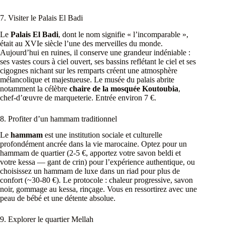
7. Visiter le Palais El Badi
Le
Palais El Badi
, dont le nom signifie « l’incomparable »,
était au XVIe siècle l’une des merveilles du monde.
Aujourd’hui en ruines, il conserve une grandeur indéniable :
ses vastes cours à ciel ouvert, ses bassins reflétant le ciel et ses
cigognes nichant sur les remparts créent une atmosphère
mélancolique et majestueuse. Le musée du palais abrite
notamment la célèbre
chaire de la mosquée Koutoubia
,
chef-d’œuvre de marqueterie. Entrée environ 7 €.
8. Profiter d’un hammam traditionnel
Le
hammam
est une institution sociale et culturelle
profondément ancrée dans la vie marocaine. Optez pour un
hammam de quartier (2-5 €, apportez votre savon beldi et
votre kessa — gant de crin) pour l’expérience authentique, ou
choisissez un hammam de luxe dans un riad pour plus de
confort (~30-80 €). Le protocole : chaleur progressive, savon
noir, gommage au kessa, rinçage. Vous en ressortirez avec une
peau de bébé et une détente absolue.
9. Explorer le quartier Mellah