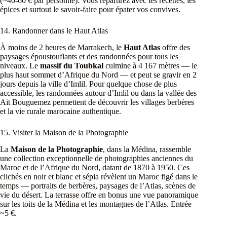
(~40-60 € par personne). Vous repartirez avec les recettes, les
épices et surtout le savoir-faire pour épater vos convives.
14. Randonner dans le Haut Atlas
À moins de 2 heures de Marrakech, le
Haut Atlas
offre des
paysages époustouflants et des randonnées pour tous les
niveaux. Le
massif du Toubkal
culmine à 4 167 mètres — le
plus haut sommet d’Afrique du Nord — et peut se gravir en 2
jours depuis la ville d’Imlil. Pour quelque chose de plus
accessible, les randonnées autour d’Imlil ou dans la vallée des
Ait Bouguemez permettent de découvrir les villages berbères
et la vie rurale marocaine authentique.
15. Visiter la Maison de la Photographie
La
Maison de la Photographie
, dans la Médina, rassemble
une collection exceptionnelle de photographies anciennes du
Maroc et de l’Afrique du Nord, datant de 1870 à 1950. Ces
clichés en noir et blanc et sépia révèlent un Maroc figé dans le
temps — portraits de berbères, paysages de l’Atlas, scènes de
vie du désert. La terrasse offre en bonus une vue panoramique
sur les toits de la Médina et les montagnes de l’Atlas. Entrée
~5 €.