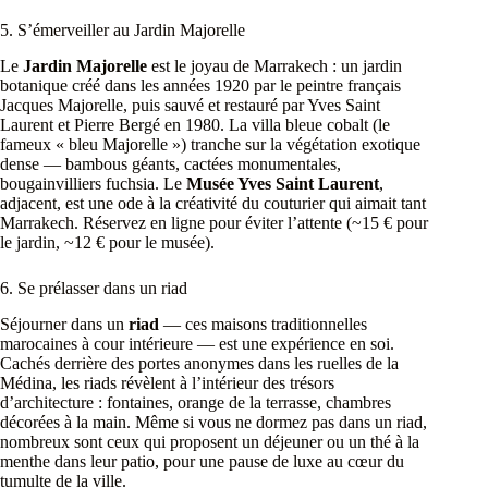
5. S’émerveiller au Jardin Majorelle
Le
Jardin Majorelle
est le joyau de Marrakech : un jardin
botanique créé dans les années 1920 par le peintre français
Jacques Majorelle, puis sauvé et restauré par Yves Saint
Laurent et Pierre Bergé en 1980. La villa bleue cobalt (le
fameux « bleu Majorelle ») tranche sur la végétation exotique
dense — bambous géants, cactées monumentales,
bougainvilliers fuchsia. Le
Musée Yves Saint Laurent
,
adjacent, est une ode à la créativité du couturier qui aimait tant
Marrakech. Réservez en ligne pour éviter l’attente (~15 € pour
le jardin, ~12 € pour le musée).
6. Se prélasser dans un riad
Séjourner dans un
riad
— ces maisons traditionnelles
marocaines à cour intérieure — est une expérience en soi.
Cachés derrière des portes anonymes dans les ruelles de la
Médina, les riads révèlent à l’intérieur des trésors
d’architecture : fontaines, orange de la terrasse, chambres
décorées à la main. Même si vous ne dormez pas dans un riad,
nombreux sont ceux qui proposent un déjeuner ou un thé à la
menthe dans leur patio, pour une pause de luxe au cœur du
tumulte de la ville.