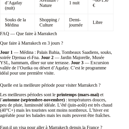
Aventure /
~80-150
d’Agafay
1 nuit
Nature
€
(nuit)
Souks de la
Shopping /
Demi-
Libre
Médina
Culture
journée
FAQ — Que faire à Marrakech
Que faire à Marrakech en 3 jours ?
Jour 1
— Médina : Palais Bahia, Tombeaux Saadiens, souks,
soirée Djemaa el-Fna.
Jour 2
— Jardin Majorelle, Musée
YSL, hammam, dîner sur une terrasse.
Jour 3
— Excursion
vallée de l’Ourika ou désert d’Agafay. C’est le programme
idéal pour une première visite.
Quelle est la meilleure période pour visiter Marrakech ?
Les meilleures périodes sont le
printemps (mars-mai)
et
l’
automne (septembre-novembre)
: températures douces,
peu de pluie, luminosité idéale. L’été (juin-août) est très chaud
(40°C+) mais les touristes sont moins nombreux. L’hiver est
agréable pour les balades mais les nuits peuvent être fraîches.
Faut-il un visa pour aller à Marrakech depuis la France ?