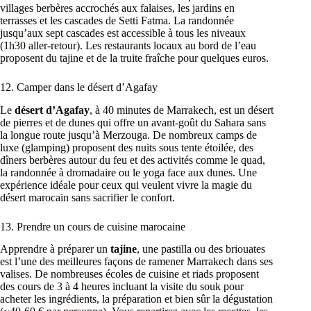
villages berbères accrochés aux falaises, les jardins en
terrasses et les cascades de Setti Fatma. La randonnée
jusqu’aux sept cascades est accessible à tous les niveaux
(1h30 aller-retour). Les restaurants locaux au bord de l’eau
proposent du tajine et de la truite fraîche pour quelques euros.
12. Camper dans le désert d’Agafay
Le
désert d’Agafay
, à 40 minutes de Marrakech, est un désert
de pierres et de dunes qui offre un avant-goût du Sahara sans
la longue route jusqu’à Merzouga. De nombreux camps de
luxe (glamping) proposent des nuits sous tente étoilée, des
dîners berbères autour du feu et des activités comme le quad,
la randonnée à dromadaire ou le yoga face aux dunes. Une
expérience idéale pour ceux qui veulent vivre la magie du
désert marocain sans sacrifier le confort.
13. Prendre un cours de cuisine marocaine
Apprendre à préparer un
tajine
, une pastilla ou des briouates
est l’une des meilleures façons de ramener Marrakech dans ses
valises. De nombreuses écoles de cuisine et riads proposent
des cours de 3 à 4 heures incluant la visite du souk pour
acheter les ingrédients, la préparation et bien sûr la dégustation