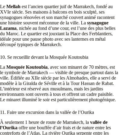
Le
Mellah
est l’ancien quartier juif de Marrakech, fondé au
XVIe siècle. Ses maisons à balcons en bois sculpté, ses
synagogues rénovées et son marché couvert animé racontent
une histoire souvent méconnue de la ville. La
synagogue
Lazama
, nichée au fond d’une cour, est l’une des plus belles
du Maroc. Le quartier est jouxtant la Place des Ferblantiers,
idéale pour une pause photo avec ses lanternes en métal
découpé typiques de Marrakech.
10. Se recueillir devant la Mosquée Koutoubia
La
Mosquée Koutoubia
, avec son minaret de 70 mètres, est
le symbole de Marrakech — visible de presque partout dans la
ville. Édifiée au XIIe siècle par les Almohades, elle a servi de
modèle à la Giralda de Séville et à la Tour Hassan de Rabat.
L’intérieur est réservé aux musulmans, mais les jardins
environnants sont ouverts à tous et offrent un cadre paisible.
Le minaret illuminé le soir est particulièrement photogénique.
11. Faire une excursion dans la vallée de l’Ourika
À seulement 1 heure de route de Marrakech, la
vallée de
l’Ourika
offre une bouffée d’air frais et de nature entre les
contreforts de l’Atlas. La rivière Ourika serpente entre les