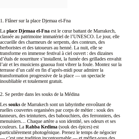
1. Flâner sur la place Djemaa el-Fna
La
place Djemaa el-Fna
est le cœur battant de Marrakech,
classée au patrimoine immatériel de l’UNESCO. Le jour, elle
accueille des charmeurs de serpents, des conteurs, des
herboristes et des tatoueurs au henné. La nuit, elle se
transforme en immense festival à ciel ouvert : des dizaines
d’étals de nourriture s’installent, la fumée des grillades envahit
l’air et les musiciens gnaoua font vibrer la foule. Montez sur la
terrasse d’un café en fin d’après-midi pour admirer la
transformation progressive de la place — un spectacle
inoubliable et totalement gratuit.
2. Se perdre dans les souks de la Médina
Les
souks
de Marrakech sont un labyrinthe envoûtant de
ruelles couvertes organisées par corps de métier : souk des
tanneurs, des teinturiers, des babouchiers, des ferronniers, des
menuisiers… Chaque artère a son identité, ses odeurs et ses
couleurs. La
Rahba Kedima
(souk des épices) est
particulièrement photogénique. Prenez le temps de négocier
— c’est une tradition incontournable — et méfiez-vous des