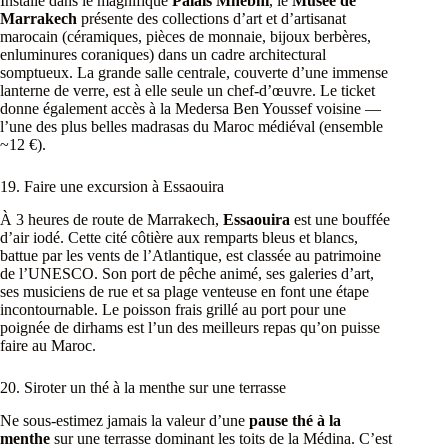
Installé dans le magnifique
Palais Mnebhi
, le
Musée de
Marrakech
présente des collections d’art et d’artisanat
marocain (céramiques, pièces de monnaie, bijoux berbères,
enluminures coraniques) dans un cadre architectural
somptueux. La grande salle centrale, couverte d’une immense
lanterne de verre, est à elle seule un chef-d’œuvre. Le ticket
donne également accès à la Medersa Ben Youssef voisine —
l’une des plus belles madrasas du Maroc médiéval (ensemble
~12 €).
19. Faire une excursion à Essaouira
À 3 heures de route de Marrakech,
Essaouira
est une bouffée
d’air iodé. Cette cité côtière aux remparts bleus et blancs,
battue par les vents de l’Atlantique, est classée au patrimoine
de l’UNESCO. Son port de pêche animé, ses galeries d’art,
ses musiciens de rue et sa plage venteuse en font une étape
incontournable. Le poisson frais grillé au port pour une
poignée de dirhams est l’un des meilleurs repas qu’on puisse
faire au Maroc.
20. Siroter un thé à la menthe sur une terrasse
Ne sous-estimez jamais la valeur d’une
pause thé à la
menthe
sur une terrasse dominant les toits de la Médina. C’est