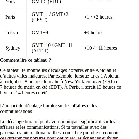
York
GMT-5 (EDT)
GMT+1 / GMT+2
Paris
+1 / +2 heures
(CEST)
Tokyo
GMT+9
+9 heures
GMT+10 / GMT+11
Sydney
+10 / +11 heures
(AEDT)
Comment lire ce tableau ?
Ce tableau te montre les décalages horaires entre Abidjan et
d’autres villes majeures. Par exemple, lorsque tu es à Abidjan
à midi, il est 8 heures du matin à New York en hiver (EST) et
7 heures du matin en été (EDT). À Paris, il serait 13 heures en
hiver et 14 heures en été.
L’impact du décalage horaire sur les affaires et les
communications
Le décalage horaire peut avoir un impact significatif sur les
affaires et les communications. Si tu travailles avec des
partenaires internationaux, il est crucial de prendre en compte
ces différences horaires pour optimiser les échanges et éviter