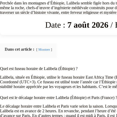
Perchée dans les montagnes d’Éthiopie, Lalibela semble figée hors du t
même la roche, chefs-d’œuvre d’ingénierie médiévale construits pour de
traverser un siècle d’histoire vivante, entre ferveur religieuse et mystère
Date :
7 août 2026
/ 
Dans cet article :
Montrer
Quel est fuseau horaire de Lalibela (Éthiopie) ?
Lalibela, située en Éthiopie, utilise le fuseau horaire East Africa Time
Coordonné (UTC+3). Ce fuseau est utilisé toute l’année car l’Éthiopie n
stabilité horaire appréciée par les voyageurs et les habitants. C’est l
Quel est le décalage horaire entre Lalibela (Éthiopie) et Paris (France) 
Le décalage horaire entre Lalibela et Paris varie selon la saison. Lorsque
Lalibela est en avance de 2 heures. En revanche, pendant l’heure d’été 
d’avance sur Paris. En d’autres termes : quand il est midi à Paris, il est