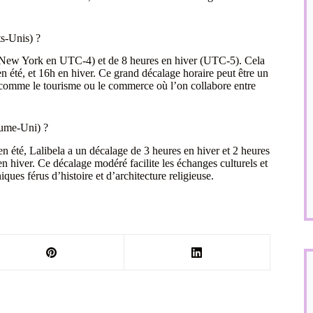
ts-Unis) ?
é (New York en UTC-4) et de 8 heures en hiver (UTC-5). Cela
en été, et 16h en hiver. Ce grand décalage horaire peut être un
rs comme le tourisme ou le commerce où l’on collabore entre
aume-Uni) ?
té, Lalibela a un décalage de 3 heures en hiver et 2 heures
h en hiver. Ce décalage modéré facilite les échanges culturels et
iques férus d’histoire et d’architecture religieuse.