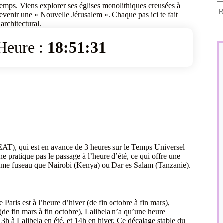
A
emps. Viens explorer ses églises monolithiques creusées à
ré
venir une « Nouvelle Jérusalem ». Chaque pas ici te fait
 architectural.
Heure :
18:51:31
 (EAT), qui est en avance de 3 heures sur le Temps Universel
e pratique pas le passage à l’heure d’été, ce qui offre une
e même fuseau que Nairobi (Kenya) ou Dar es Salam (Tanzanie).
?
 Paris est à l’heure d’hiver (de fin octobre à fin mars),
(de fin mars à fin octobre), Lalibela n’a qu’une heure
 13h à Lalibela en été, et 14h en hiver. Ce décalage stable du