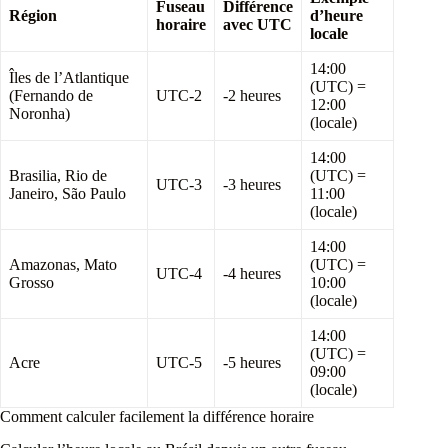
Fuseau
Différence
Région
d’heure
horaire
avec UTC
locale
14:00
Îles de l’Atlantique
(UTC) =
(Fernando de
UTC-2
-2 heures
12:00
Noronha)
(locale)
14:00
Brasilia, Rio de
(UTC) =
UTC-3
-3 heures
Janeiro, São Paulo
11:00
(locale)
14:00
Amazonas, Mato
(UTC) =
UTC-4
-4 heures
Grosso
10:00
(locale)
14:00
(UTC) =
Acre
UTC-5
-5 heures
09:00
(locale)
Comment calculer facilement la différence horaire