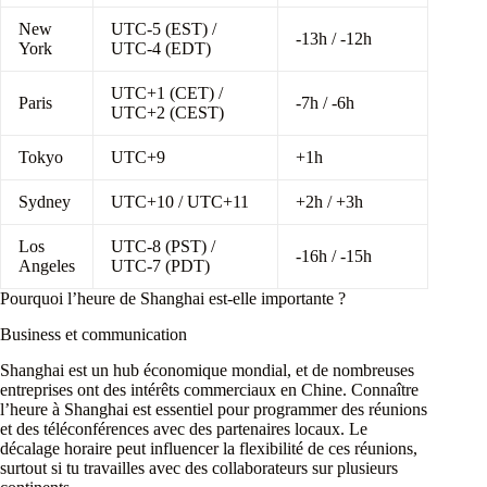
New
UTC-5 (EST) /
-13h / -12h
York
UTC-4 (EDT)
UTC+1 (CET) /
Paris
-7h / -6h
UTC+2 (CEST)
Tokyo
UTC+9
+1h
Sydney
UTC+10 / UTC+11
+2h / +3h
Los
UTC-8 (PST) /
-16h / -15h
Angeles
UTC-7 (PDT)
Pourquoi l’heure de Shanghai est-elle importante ?
Business et communication
Shanghai est un hub économique mondial, et de nombreuses
entreprises ont des intérêts commerciaux en Chine. Connaître
l’heure à Shanghai est essentiel pour programmer des réunions
et des téléconférences avec des partenaires locaux. Le
décalage horaire peut influencer la flexibilité de ces réunions,
surtout si tu travailles avec des collaborateurs sur plusieurs