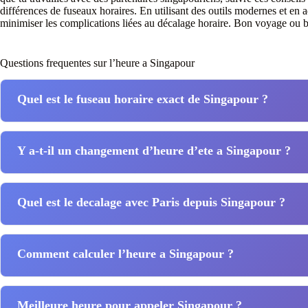
différences de fuseaux horaires. En utilisant des outils modernes et en 
minimiser les complications liées au décalage horaire. Bon voyage ou 
Questions frequentes sur l’heure a Singapour
Quel est le fuseau horaire exact de Singapour ?
Y a-t-il un changement d’heure d’ete a Singapour ?
Quel est le decalage avec Paris depuis Singapour ?
Comment calculer l’heure a Singapour ?
Meilleure heure pour appeler Singapour ?