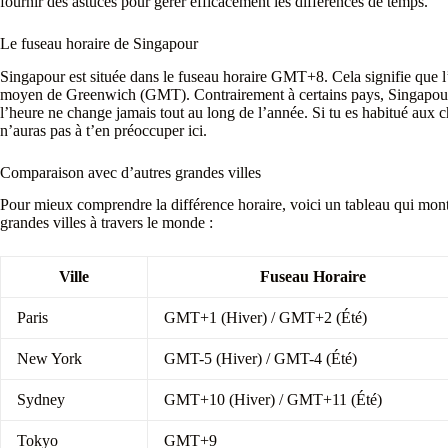
fournir des astuces pour gérer efficacement les différences de temps.
Le fuseau horaire de Singapour
Singapour est située dans le fuseau horaire GMT+8. Cela signifie que l
moyen de Greenwich (GMT). Contrairement à certains pays, Singapour ne
l’heure ne change jamais tout au long de l’année. Si tu es habitué aux 
n’auras pas à t’en préoccuper ici.
Comparaison avec d’autres grandes villes
Pour mieux comprendre la différence horaire, voici un tableau qui mont
grandes villes à travers le monde :
Ville
Fuseau Horaire
Paris
GMT+1 (Hiver) / GMT+2 (Été)
New York
GMT-5 (Hiver) / GMT-4 (Été)
Sydney
GMT+10 (Hiver) / GMT+11 (Été)
Tokyo
GMT+9