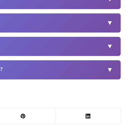
▼
▼
 ?
▼