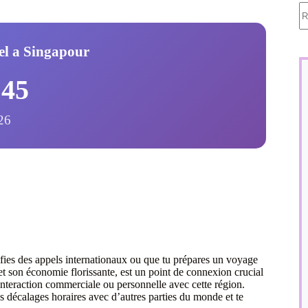
A
ré
el a Singapour
:46
26
ifies des appels internationaux ou que tu prépares un voyage
et son économie florissante, est un point de connexion crucial
 interaction commerciale ou personnelle avec cette région.
es décalages horaires avec d’autres parties du monde et te