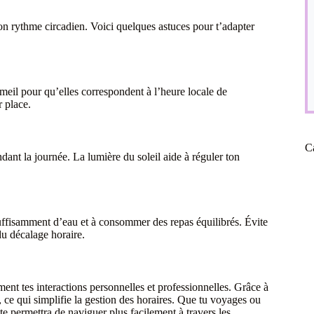
ton rythme circadien. Voici quelques astuces pour t’adapter
eil pour qu’elles correspondent à l’heure locale de
 place.
C
dant la journée. La lumière du soleil aide à réguler ton
 suffisamment d’eau et à consommer des repas équilibrés. Évite
du décalage horaire.
ement tes interactions personnelles et professionnelles. Grâce à
ce qui simplifie la gestion des horaires. Que tu voyages ou
 te permettra de naviguer plus facilement à travers les