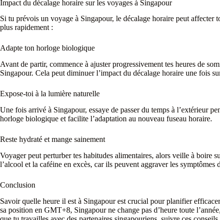
Impact du décalage horaire sur les voyages à Singapour
Si tu prévois un voyage à Singapour, le décalage horaire peut affecter 
plus rapidement :
Adapte ton horloge biologique
Avant de partir, commence à ajuster progressivement tes heures de somm
Singapour. Cela peut diminuer l’impact du décalage horaire une fois sur
Expose-toi à la lumière naturelle
Une fois arrivé à Singapour, essaye de passer du temps à l’extérieur pen
horloge biologique et facilite l’adaptation au nouveau fuseau horaire.
Reste hydraté et mange sainement
Voyager peut perturber tes habitudes alimentaires, alors veille à boire
l’alcool et la caféine en excès, car ils peuvent aggraver les symptômes 
Conclusion
Savoir quelle heure il est à Singapour est crucial pour planifier efficac
sa position en GMT+8, Singapour ne change pas d’heure toute l’année, 
que tu travailles avec des partenaires singapouriens, suivre ces conseils