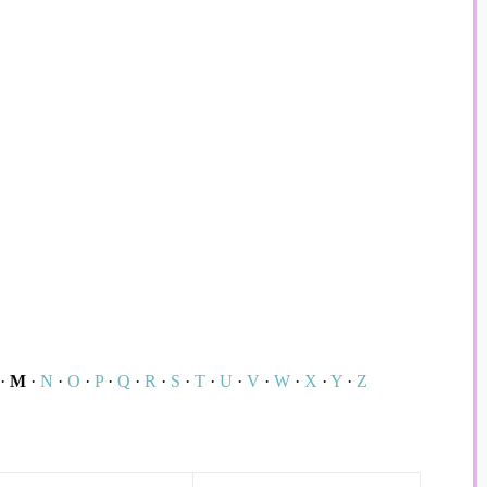
·
M
·
N
·
O
·
P
·
Q
·
R
·
S
·
T
·
U
·
V
·
W
·
X
·
Y
·
Z