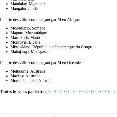
Mandalay, Myanmar
Mangalore, Inde
La liste des villes commençant par M en Afrique
Mogadiscio, Somalie
Maputo, Mozambique
Marrakech, Maroc
Monrovia, Libéria
Mbuji-Mayi, République démocratique du Congo
Mahajanga, Madagascar
La liste des villes commençant par M en Océanie
Melbourne, Australie
Mackay, Australie
Mount Gambier, Australie
Toutes les villes par lettre :
A
·
B
·
C
·
D
·
E
·
F
·
G
·
H
·
I
·
J
·
K
·
L