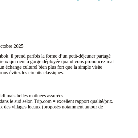
octobre 2025
ok, il prend parfois la forme d’un petit-déjeuner partagé
curieux qui rient à gorge déployée quand vous prononcez mal
n échange culturel bien plus fort que la simple visite
vous évitez les circuits classiques.
di mais belles matinées assurées.
s le sud selon Trip.com = excellent rapport qualité/prix.
eux des villages locaux (proposés notamment autour de