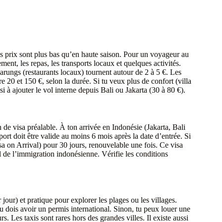
 prix sont plus bas qu’en haute saison. Pour un voyageur au
nt, les repas, les transports locaux et quelques activités.
warungs (restaurants locaux) tournent autour de 2 à 5 €. Les
 20 et 150 €, selon la durée. Si tu veux plus de confort (villa
i à ajouter le vol interne depuis Bali ou Jakarta (30 à 80 €).
n de visa préalable. À ton arrivée en Indonésie (Jakarta, Bali
rt doit être valide au moins 6 mois après la date d’entrée. Si
sa on Arrival) pour 30 jours, renouvelable une fois. Ce visa
el de l’immigration indonésienne. Vérifie les conditions
jour) et pratique pour explorer les plages ou les villages.
 Tu dois avoir un permis international. Sinon, tu peux louer une
s. Les taxis sont rares hors des grandes villes. Il existe aussi