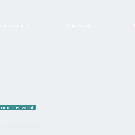
de réservation
Guide voyage
partir sereinement
isites incontournables