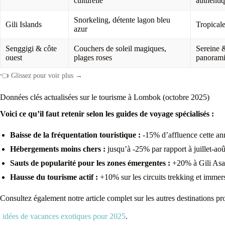
culturelle
authenti
Snorkeling, détente lagon bleu
Gili Islands
Tropical
azur
Senggigi & côte
Couchers de soleil magiques,
Sereine 
ouest
plages roses
panoram
👈 Glissez pour voir plus →
Données clés actualisées sur le tourisme à Lombok (octobre 2025)
Voici ce qu’il faut retenir selon les guides de voyage spécialisés :
Baisse de la fréquentation touristique :
-15% d’affluence cette an
Hébergements moins chers :
jusqu’à -25% par rapport à juillet-aoû
Sauts de popularité pour les zones émergentes :
+20% à Gili Asah
Hausse du tourisme actif :
+10% sur les circuits trekking et immersi
Consultez également notre article complet sur les autres destinations pr
idées de vacances exotiques pour 2025
.