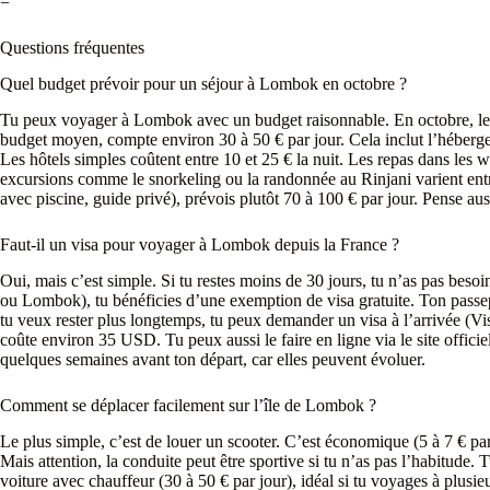
=
Questions fréquentes
Quel budget prévoir pour un séjour à Lombok en octobre ?
Tu peux voyager à Lombok avec un budget raisonnable. En octobre, les
budget moyen, compte environ 30 à 50 € par jour. Cela inclut l’hébergeme
Les hôtels simples coûtent entre 10 et 25 € la nuit. Les repas dans les 
excursions comme le snorkeling ou la randonnée au Rinjani varient entre
avec piscine, guide privé), prévois plutôt 70 à 100 € par jour. Pense auss
Faut-il un visa pour voyager à Lombok depuis la France ?
Oui, mais c’est simple. Si tu restes moins de 30 jours, tu n’as pas besoi
ou Lombok), tu bénéficies d’une exemption de visa gratuite. Ton passepo
tu veux rester plus longtemps, tu peux demander un visa à l’arrivée (Vi
coûte environ 35 USD. Tu peux aussi le faire en ligne via le site offici
quelques semaines avant ton départ, car elles peuvent évoluer.
Comment se déplacer facilement sur l’île de Lombok ?
Le plus simple, c’est de louer un scooter. C’est économique (5 à 7 € par 
Mais attention, la conduite peut être sportive si tu n’as pas l’habitude.
voiture avec chauffeur (30 à 50 € par jour), idéal si tu voyages à plusieur