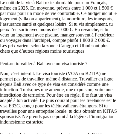
Le coût de la vie à Bali reste abordable pour un Français,
même en 2025. En moyenne, prévois entre 1 000 et 1 500 €
par mois pour un mode de vie confortable. Ce budget inclut le
logement (villa ou appartement), la nourriture, les transports,
l’assurance santé et quelques loisirs. Si tu vis simplement, tu
peux t’en sortir avec moins de 1 000 €. En revanche, si tu
veux un logement avec piscine, manger souvent à l’extérieur
ou voyager dans l’archipel, compte plutôt 1 800 à 2 000 €.
Les prix varient selon la zone : Canggu et Ubud sont plus
chers que d’autres régions moins touristiques.
Peut-on travailler à Bali avec un visa touriste ?
Non, c’est interdit. Le visa touriste (VOA ou B211A) ne
permet pas de travailler, même à distance. Travailler en ligne
depuis Bali avec ce type de visa est considéré comme une
infraction. Tu risques une amende, une expulsion, voire une
interdiction de territoire. Pour être en règle, il te faut un visa
adapté à ton activité. Le plus courant pour les freelances est le
visa E33G, conçu pour les télétravailleurs étrangers. Si tu
travailles pour une entreprise locale, tu dois obtenir un KITAS
sponsorisé. Ne prends pas ce point à la légère : l’immigration
indonésienne est stricte.