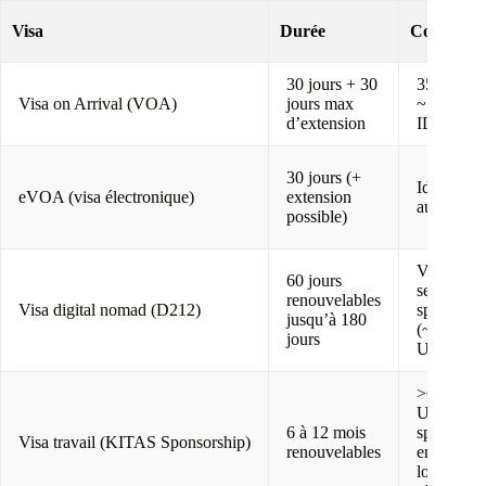
Visa
Durée
Coût esti
30 jours + 30
35 USD /
Visa on Arrival (VOA)
jours max
~500,000
d’extension
IDR
30 jours (+
Identique
eVOA (visa électronique)
extension
au VOA
possible)
Varie
60 jours
selon
renouvelables
Visa digital nomad (D212)
sponsor
jusqu’à 180
(~150-25
jours
USD)
>600
USD +
6 à 12 mois
sponsorin
Visa travail (KITAS Sponsorship)
renouvelables
entreprise
local