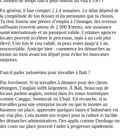
Combien de temps faut-il pour obtenir un visa E33G ?
En général, il faut compter 2 à 4 semaines. Le délai dépend de
la complétude de ton dossier et du prestataire que tu choisis.
Tu dois fournir une preuve d’emploi à l’étranger, des revenus
suffisants (souvent autour de 2 000 $/mois), une assurance
santé internationale et un passeport valide. Certaines agences
locales peuvent accélérer le processus, mais à un coût plus
élevé. Une fois le visa validé, tu peux rester jusqu’à 1 an,
renouvelable. Anticipe bien : commence les démarches au
moins un mois avant ton départ pour éviter les mauvaises
surprises.
Faut-il parler indonésien pour travailler à Bali ?
Pas forcément. Si tu travailles à distance pour des clients
étrangers, l’anglais suffit largement. À Bali, beaucoup de
locaux parlent anglais, surtout dans les zones touristiques
comme Canggu, Seminyak ou Ubud. En revanche, si tu
travailles pour une entreprise locale ou que tu montes un
business sur place, apprendre quelques bases d’indonésien est
un vrai plus. Cela montre ton respect pour la culture et facilite
les démarches administratives. Des applis comme Duolingo ou
des cours sur place peuvent t’aider à progresser rapidement.