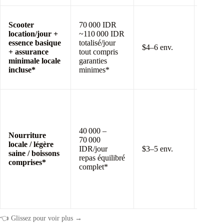
Scoote
Scooter
70 000 IDR
automa
location/jour +
~110 000 IDR
basiqu
essence basique
totalisé/jour
Yamah
$4–6 env.
+ assurance
tout compris
Mio/H
minimale locale
garanties
Vario
incluse*
minimes*
garanti
road-r
Trois
Warun
meals 
fruit s
40 000 –
Nourriture
inclus
70 000
locale / légère
journé
IDR/jour
$3–5 env.
saine / boissons
détox
repas équilibré
comprises*
garant
complet*
après
journé
devant
écran 
👈 Glissez pour voir plus →