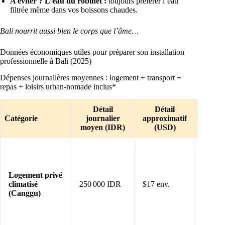
A éviter ? L’eau du robinet :
toujours préférer l’eau
filtrée même dans vos boissons chaudes.
Bali nourrit aussi bien le corps que l’âme…
Données économiques utiles pour préparer son installation
professionnelle à Bali (2025)
Dépenses journalières moyennes : logement + transport +
repas + loisirs urban-nomade inclus*
Détail
Détail
Descri
Catégorie
journalier
approximatif
uti
moyen (IDR)
(USD)
terr
Bunga
indépe
ou ch
Logement privé
calme
climatisé
250 000 IDR
$17 env.
proche
(Canggu)
&
cowor
spot lo
trendy.