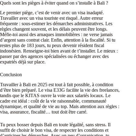
Quels sont les pièges à éviter quand on s’installe à Bali ?
Le premier piège, c’est de venir avec un visa inadapté.
Travailler avec un visa touriste est risqué. Autre erreur
fréquente : sous-estimer les démarches administratives. Les
règles changent souvent, et les délais peuvent être longs.
Méfie-toi aussi des arnaques immobilières : ne verse jamais
d’argent sans contrat clair. Enfin, attention à la fiscalité. Si tu
restes plus de 183 jours, tu peux devenir résident fiscal
indonésien. Renseigne-toi bien avant de t’installer. Le mieux :
passer par des agences spécialisées ou échanger avec des
expatriés déjà sur place.
Conclusion
Travailler à Bali en 2025 est tout à fait possible, à condition
d’être bien préparé. Le visa E33G facilite la vie des freelances,
tandis que le KITAS ouvre la voie aux salariés locaux. Le
cadre est idéal : coût de la vie raisonnable, communauté
dynamique, et qualité de vie au top. Mais attention aux règles :
visa, assurance, fiscalité… tout doit être carré.
Tu peux bosser depuis Bali en toute légalité, sans stress. Il
suffit de choisir le bon visa, de respecter les conditions et
d’anticiper les démarches. Avec un peu d’organisation, tu