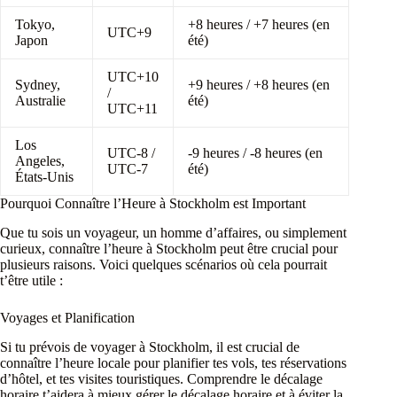
Tokyo,
+8 heures / +7 heures (en
UTC+9
Japon
été)
UTC+10
Sydney,
+9 heures / +8 heures (en
/
Australie
été)
UTC+11
Los
UTC-8 /
-9 heures / -8 heures (en
Angeles,
UTC-7
été)
États-Unis
Pourquoi Connaître l’Heure à Stockholm est Important
Que tu sois un voyageur, un homme d’affaires, ou simplement
curieux, connaître l’heure à Stockholm peut être crucial pour
plusieurs raisons. Voici quelques scénarios où cela pourrait
t’être utile :
Voyages et Planification
Si tu prévois de voyager à Stockholm, il est crucial de
connaître l’heure locale pour planifier tes vols, tes réservations
d’hôtel, et tes visites touristiques. Comprendre le décalage
horaire t’aidera à mieux gérer le décalage horaire et à éviter la